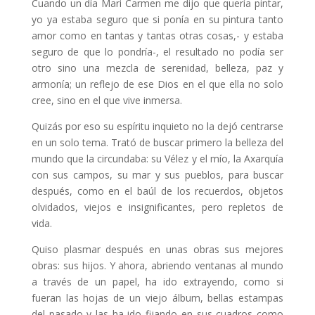
Cuando un día Mari Carmen me dijo que quería pintar,
yo ya estaba seguro que si ponía en su pintura tanto
amor como en tantas y tantas otras cosas,- y estaba
seguro de que lo pondría-, el resultado no podía ser
otro sino una mezcla de serenidad, belleza, paz y
armonía; un reflejo de ese Dios en el que ella no solo
cree, sino en el que vive inmersa.
Quizás por eso su espíritu inquieto no la dejó centrarse
en un solo tema. Trató de buscar primero la belleza del
mundo que la circundaba: su Vélez y el mío, la Axarquía
con sus campos, su mar y sus pueblos, para buscar
después, como en el baúl de los recuerdos, objetos
olvidados, viejos e insignificantes, pero repletos de
vida.
Quiso plasmar después en unas obras sus mejores
obras: sus hijos. Y ahora, abriendo ventanas al mundo
a través de un papel, ha ido extrayendo, como si
fueran las hojas de un viejo álbum, bellas estampas
del pasado y las ha ido fijando en sus cuadros como